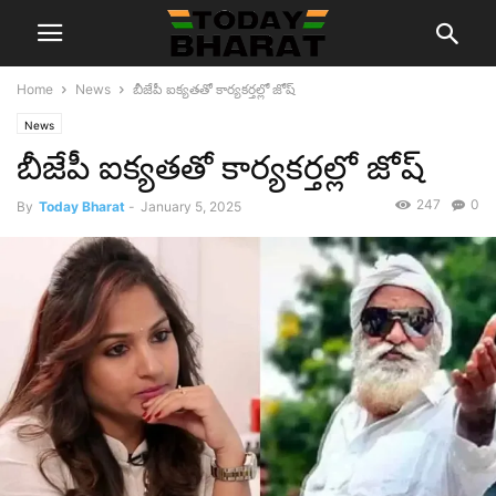
Home
News
బీజేపీ ఐక్యతతో కార్యకర్తల్లో జోష్
News
బీజేపీ ఐక్యతతో కార్యకర్తల్లో జోష్
247
0
By
Today Bharat
-
January 5, 2025