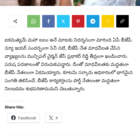
ఐకమత్యమే మహా బలం అనే మాటకు నిదర్శనంగా మారింది ఏపీ బీజేపీ.
న్యూ ఇయర్ సందర్భంగా సినీ నటి, బీజేపీ నేత మాధవీలత చేసిన
వ్యాఖ్యలను మున్సిపల్ చైర్మన్ జేసీ ప్రభాకర్‌‌ రెడ్డి తీవ్రంగా ఖండించారు.
పరుష పదజాలంతో విరుచుకుపడ్డారు. దీంతో మాధవీలతకు మద్దతుగా
బీజేపీ నేతలంగా ఏకమయ్యారు. కూటమి సర్కారు అధికారంలో భాగమైన
సంగతి తెలిసిందే. బీజేపీ కార్యకర్తలను పార్టీ నేతలంతా మద్దతుగా
నిలబడడం శుభపరిణామమని చెబుతున్నారు.
Share this:
Facebook
X