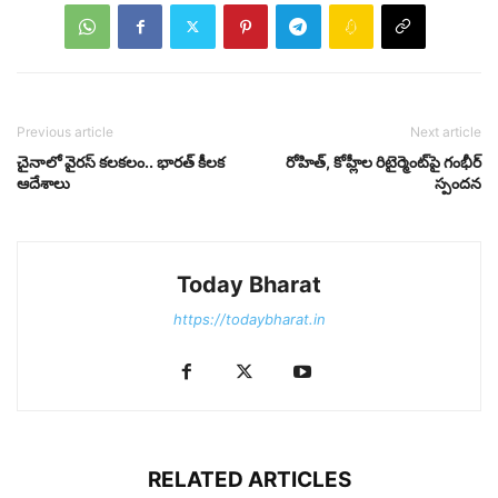
Previous article
Next article
చైనాలో వైరస్ కలకలం.. భారత్ కీలక
రోహిత్, కోహ్లీల రిటైర్మెంట్‌పై గంభీర్
ఆదేశాలు
స్పందన
Today Bharat
https://todaybharat.in
RELATED ARTICLES