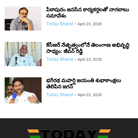
పిఠాపురం జనసేన కార్యకర్తలతో నాగబాబు
సమావేశం
Today Bharat
-
April 23, 2026
కేసీఆర్ నేతృత్వంలోనే తెలంగాణ అభివృద్ధి
సాధ్యం: జీవన్ రెడ్డి
Today Bharat
-
April 23, 2026
భగీరథ మహర్షి జయంతి శుభాకాంక్షలు
తెలిపిన జగన్‌
Today Bharat
-
April 23, 2026