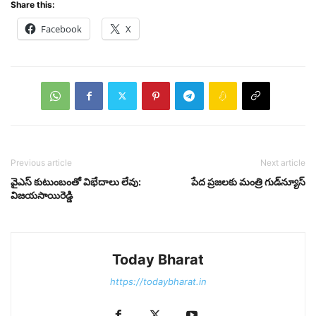
Share this:
Facebook
X
Previous article
Next article
వైఎస్ కుటుంబంతో విభేదాలు లేవు:
పేద ప్రజలకు మంత్రి గుడ్‌న్యూస్
విజయసాయిరెడ్డి
Today Bharat
https://todaybharat.in