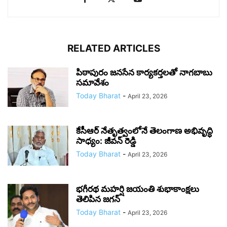
RELATED ARTICLES
పిఠాపురం జనసేన కార్యకర్తలతో నాగబాబు
సమావేశం
Today Bharat
-
April 23, 2026
కేసీఆర్ నేతృత్వంలోనే తెలంగాణ అభివృద్ధి
సాధ్యం: జీవన్ రెడ్డి
Today Bharat
-
April 23, 2026
భగీరథ మహర్షి జయంతి శుభాకాంక్షలు
తెలిపిన జగన్‌
Today Bharat
-
April 23, 2026