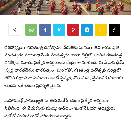
దేశవ్యాప్తంగా గణతంత్ర దినోత్సవం వేడుకలు ఘనంగా జరిగాయి. ప్రతి
సంవత్సరం మాదిరిగానే ఈ సంవత్సరం కూడా ఢిల్లీలో జరిగిన గణతంత్ర
దినోత్సవ కవాతు ప్రత్యేక ఆకర్షణలకు కేంద్రంగా మారింది. ఈ ఏడాది థీమ్
‘స్వర్ణ భారతదేశం: వారసత్వం- పురోగతి’. గణతంత్ర దినోత్సవ చరిత్రలో
తొలిసారిగా మూడుదళాలు అంటే సైన్యం, నౌకాదళం, వైమానిక దళాలకు
చెందిన ఒకే శకటం ప్రదర్శితమైంది.
మహాకుంభ్ ప్రాముఖ్యతను తెలియజేసే శకటం ప్రత్యేక ఆకర్షణగా
నిలిచింది. ఈ వేడుకలకు ముఖ్య అతిథిగా ఇండోనేషియా అధ్యక్షుడు
ప్రబోవో సుబియాంటో హాజరుకానున్నారు.