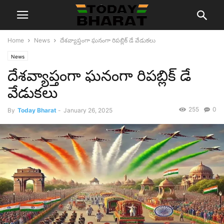
Home
News
దేశవ్యాప్తంగా ఘనంగా రిపబ్లిక్ డే వేడుకలు
News
దేశవ్యాప్తంగా ఘనంగా రిపబ్లిక్ డే
వేడుకలు
255
0
By
Today Bharat
-
January 26, 2025