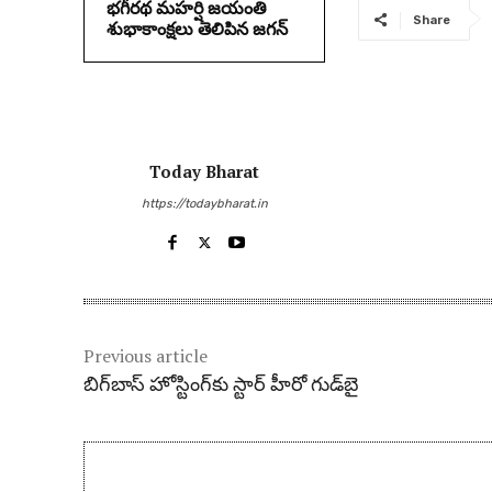
భగీరథ మహర్షి జయంతి
Share
శుభాకాంక్షలు తెలిపిన జగన్‌
Today Bharat
https://todaybharat.in
Previous article
బిగ్‌బాస్‌ హోస్టింగ్‌కు స్టార్ హీరో గుడ్‌బై