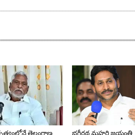
ేతృత్వంలోనే తెలంగాణ
భగీరథ మహర్షి జయంతి