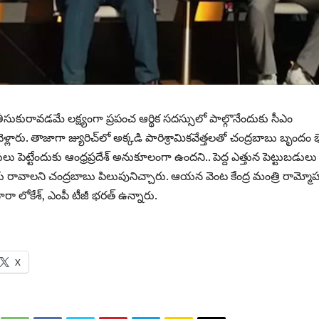
తీసుకురావడమే లక్ష్యంగా ప్రపంచ ఆర్థిక సదస్సులో పాల్గొనేందుకు సీఎం
ళ్లారు. తాజాగా జ్యురిచ్‌లో అక్కడి పారిశ్రామికవేత్తలతో చంద్రబాబు బృందం భ
లు పెట్టేందుకు ఆంధ్రప్రదేశ్‌ అనుకూలంగా ఉందని.. పెద్ద ఎత్తున పెట్టుబడులు
ు రావాలని చంద్రబాబు పిలుపునిచ్చారు. ఆయన వెంట కేంద్ర మంత్రి రామ్మోహ
ా లోకేశ్‌, ఎంపీ టీజీ భరత్‌ ఉన్నారు.
X