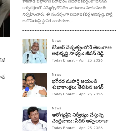
కాకినాడ జిల్లాలోని పిఠాపురం నియోజకవర్గంలో జనసేన
కార్యకర్తలతో ఎమ్మెల్సీ కొనిదెల నాగబాబు మాటామంతి
నిర్వహించారు. ఈ సందర్భంగా నియోజకవర్గ అభివృద్ధి, పార్టీ
బలోపేతంపై స్థానిక నాయకులు,...
News
కేసీఆర్ నేతృత్వంలోనే తెలంగాణ
అభివృద్ధి సాధ్యం: జీవన్ రెడ్డి
ేటీ
Today Bharat
-
April 23, 2026
News
న్‌
భగీరథ మహర్షి జయంతి
శుభాకాంక్షలు తెలిపిన జగన్‌
Today Bharat
-
April 23, 2026
News
ఆరోగ్యశ్రీని నిర్వీర్యం చేస్తున్న
చంద్రబాబు: సీదిరి అప్పలరాజు
Today Bharat
-
April 23, 2026