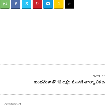
Next ar
కుంభమేళాతో 12 లక్షల మందికి తాత్కాలిక 
- Advertisement -