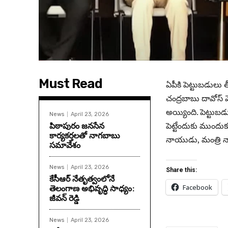
Must Read
ఏపీకి పెట్టుబడులు 
చంద్రబాబు దావోస్ వె
అయ్యింది. పెట్టుబడు
News
April 23, 2026
పిఠాపురం జనసేన
పెట్టేందుకు ముందుక
కార్యకర్తలతో నాగబాబు
నాయుడు, మంత్రి నార
సమావేశం
News
April 23, 2026
Share this:
కేసీఆర్ నేతృత్వంలోనే
తెలంగాణ అభివృద్ధి సాధ్యం:
Facebook
జీవన్ రెడ్డి
News
April 23, 2026