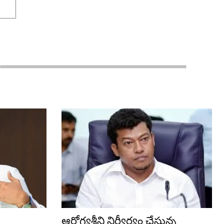
ఆరోగ్యశ్రీని నిర్వీర్యం చేస్తున్న