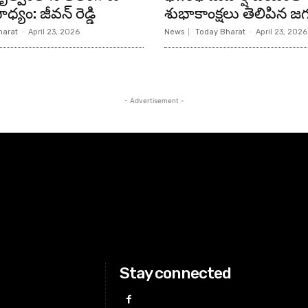
ధ్యం: జీవన్ రెడ్డి
శుభాకాంక్షలు తెలిపిన జగ
harat
-
April 23, 2026
News
Today Bharat
-
April 23, 2026
- Advertisement -
Stay connected