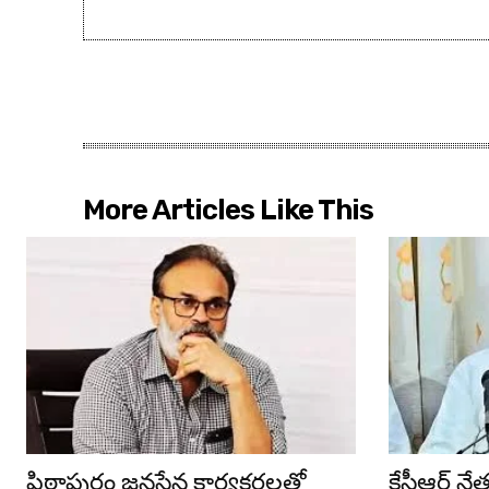
More Articles Like This
పిఠాపురం జనసేన కార్యకర్తలతో
కేసీఆర్ న