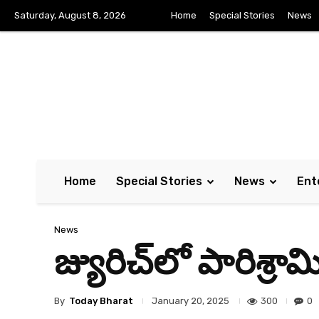
Saturday, August 8, 2026
Home
Special Stories
News
Home
Special Stories
News
Ent
News
జ్యురిచ్‌లో పారిశ్ర
By
Today Bharat
300
0
January 20, 2025