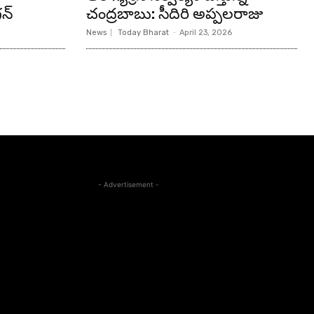
న్‌
చంద్రబాబు: సీదిరి అప్పలరాజు
News
Today Bharat
-
April 23, 2026
- Advertisement -