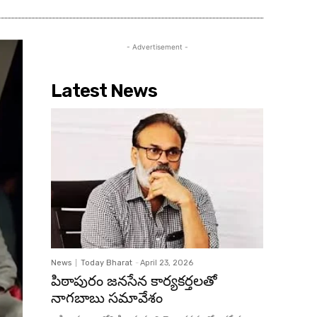
- Advertisement -
Latest News
News
Today Bharat
-
April 23, 2026
పిఠాపురం జనసేన కార్యకర్తలతో
నాగబాబు సమావేశం