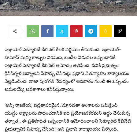
ఇజ్రాయెల్ సెక్యూరిటీ కేబినెట్ కీలక నిర్ణయం తీసుకుంది. ఇజ్రాయెల్‌-
హమాస్‌ మధ్య కాల్పుల విరమణ, బందీల విడుదల ఒప్పందానికి
ఇజ్రాయెల్‌ సెక్యూరిటీ కేబినెట్‌ ఆమోదం తెలిపింది. దీనికి ప్రభుత్వం
గ్రీన్‌సిగ్నల్‌ ఇవ్వాలని సిఫార్సు చేసినట్లు ప్రధాని నెతన్యాహు కార్యాలయం
వెల్లడించింది. తాజా పురోగతి నేపథ్యంలో ఆదివారం నుంచి ఈ ఒప్పందం
అమలయ్యే అవకాశాలు కనిపిస్తున్నాయి.
‘అన్ని రాజకీయ, భద్రతాపరమైన, మానవతా అంశాలను సమీక్షించి,
యుద్ధం లక్ష్యాలను సాధించడానికి ఇది ప్రయోజనకరమని అర్థం చేసుకున్న
తర్వాత.. ఈ ప్రతిపాదిత ఒప్పందానికి ఆమోదించాలని సెక్యూరిటీ కేబినెట్‌
ప్రభుత్వానికి సిఫార్సు చేసింది.’ అని ప్రధాని కార్యాలయం పేర్కొంది.