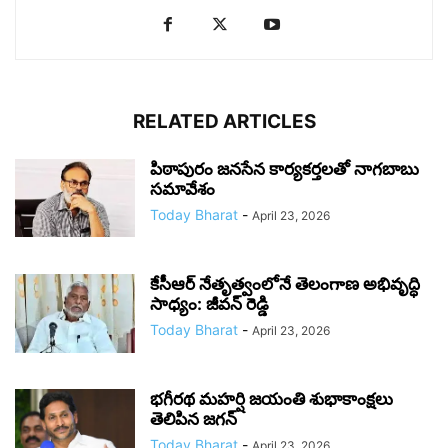
RELATED ARTICLES
పిఠాపురం జనసేన కార్యకర్తలతో నాగబాబు
సమావేశం
Today Bharat
-
April 23, 2026
కేసీఆర్ నేతృత్వంలోనే తెలంగాణ అభివృద్ధి
సాధ్యం: జీవన్ రెడ్డి
Today Bharat
-
April 23, 2026
భగీరథ మహర్షి జయంతి శుభాకాంక్షలు
తెలిపిన జగన్‌
Today Bharat
-
April 23, 2026