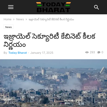
Home
News
ఇజ్రాయెల్ సెక్యూరిటీ కేబినెట్ కీలక నిర్ణయం
News
ఇజ్రాయెల్ సెక్యూరిటీ కేబినెట్ కీలక
నిర్ణయం
293
0
By
Today Bharat
-
January 17, 2025