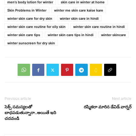
men's body lotion for winter
skin care in winter at home
Skin Problems in Winter
winter me skin care kaise kare
winter skin care for dry skin
winter skin care in hindi
winter skin care routine for oily skin
winter skin care routine in hindi
winter skin care tips
winter skin care tips in hindi
winter skincare
winter sunscreen for dry skin
Previous article
Next article
సెక్స్ సమస్యలతో
రష్మికలా మారిన డేవిడ్ వార్నర్
బాధపడుతున్నారా..అయితే ఇది
చదవండి