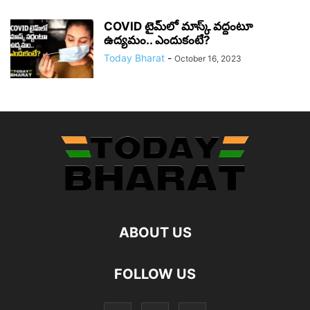
COVID టైమ్‌లో మాస్క్ వద్దంటూ
ఉద్యమం.. ఎందుకంటే?
Today Bharat
-
October 16, 2023
ABOUT US
FOLLOW US