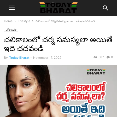
Home
Lifestyle
చలికాలంలో చర్మ సమస్యలా అయితే ఇది చదవండి
Lifestyle
చలికాలంలో చర్మ సమస్యలా అయితే
ఇది చదవండి
587
0
By
Today Bharat
-
November 17, 2022