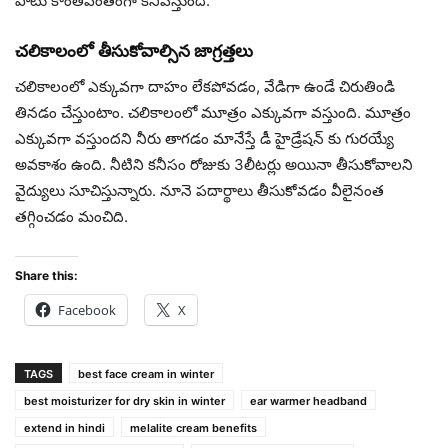
పాటు కాంతివంతంగా కనిపిస్తుంది.
చలికాలంలో తీసుకోవాల్సిన జాగ్రత్తలు
చలికాలంలో ఎక్కువగా దాహం లేకపోవడం, వేడిగా ఉండే చిరుతిండి
తినడం చేస్తుంటాం. చలికాలంలో మూత్రం ఎక్కువగా వస్తుంది. మూత్రం
ఎక్కువగా వస్తుందని నీరు తాగడం మానేస్తే డీ హైడ్రేషన్ కు గురయ్యే
అవకాశం ఉంది. నీటిని కనీసం రోజుకు 3లీటర్లు అయినా తీసుకోవాలని
వైద్యులు సూచిస్తున్నారు. నూనె పదార్థాలు తీసుకోవడం వీలైనంత
తగ్గించడం మంచిది.
Share this:
Facebook
X
TAGS
best face cream in winter
best moisturizer for dry skin in winter
ear warmer headband
extend in hindi
melalite cream benefits