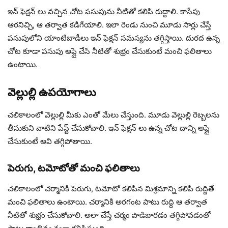
ఇన్ ఫెక్షన్ లు వచ్చిన చోట పసుపును నీటితో కలిపి రుద్దాలి. కాసేపు
ఆరనిచ్చి, ఆ తర్వాత కడిగేయాలి. ఇలా రెండు నుంచి మూడు సార్లు చేస్తే
పసుపులోని యాంటిబాడీలు ఇన్ ఫెక్షన్ సమస్యను తగ్గిస్తాయి. దురద ఉన్న
చోట కూడా పసుపు అప్లై చేసి నీటితో శుభ్రం చేసుకుంటే మంచి ఫలితాలు
ఉంటాయి.
వెల్లుల్లి ఉపయోగాలు
చలికాలంలో వెల్లుల్లి మీకు ఎంతో మేలు చేస్తుంది. మూడు వెల్లుల్లి రెబ్బలను
తీసుకుని వాటిని పేస్ట్ చేసుకోవాలి. ఇన్ ఫెక్షన్ లు ఉన్న చోట దాన్ని అప్లై
చేసుకుంటే అవి తగ్గిపోతాయి.
పెరుగు, టమోటోతో మంచి ఫలితాలు
చలికాలంలో చర్మానికి పెరుగు, టమోటో కలిపిన మిశ్రమాన్ని కలిపి రుద్దితే
మంచి ఫలితాలు ఉంటాయి. చర్మానికి అరగంట పాటు రుద్ది ఆ తర్వాత
నీటితో శుభ్రం చేసుకోవాలి. అలా చేస్తే చర్మం పొడిబారడం తగ్గిపోవడంతో