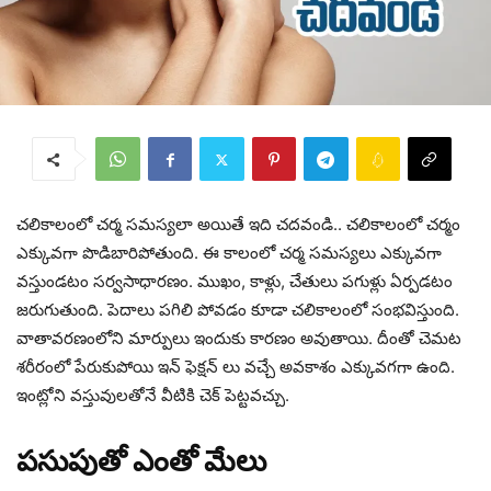
చలికాలంలో చర్మ సమస్యలా అయితే ఇది చదవండి.. చలికాలంలో చర్మం
ఎక్కువగా పొడిబారిపోతుంది. ఈ కాలంలో చర్మ సమస్యలు ఎక్కువగా
వస్తుండటం సర్వసాధారణం. ముఖం, కాళ్లు, చేతులు పగుళ్లు ఏర్పడటం
జరుగుతుంది. పెదాలు పగిలి పోవడం కూడా చలికాలంలో సంభవిస్తుంది.
వాతావరణంలోని మార్పులు ఇందుకు కారణం అవుతాయి. దీంతో చెమట
శరీరంలో పేరుకుపోయి ఇన్ ఫెక్షన్ లు వచ్చే అవకాశం ఎక్కువగగా ఉంది.
ఇంట్లోని వస్తువులతోనే వీటికి చెక్ పెట్టవచ్చు.
పసుపుతో ఎంతో మేలు