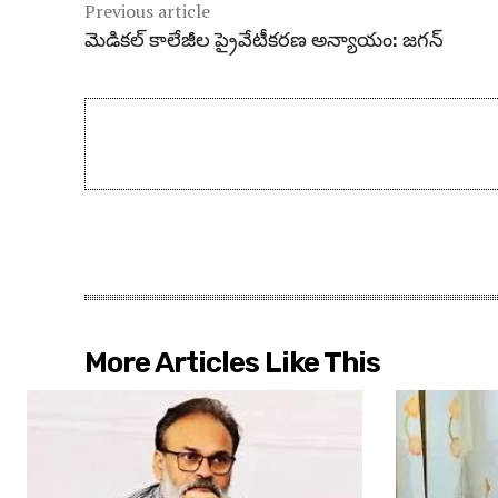
Previous article
మెడికల్ కాలేజీల ప్రైవేటీకరణ అన్యాయం: జగన్
More Articles Like This