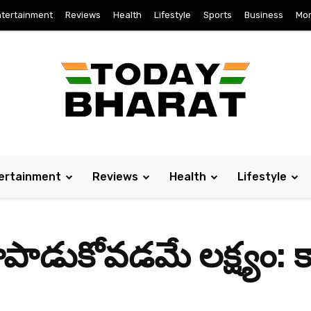
tertainment
Reviews
Health
Lifestyle
Sports
Business
Mo
ertainment
Reviews
Health
Lifestyle
్ కాపాడుకోవడమే లక్ష్యం: 