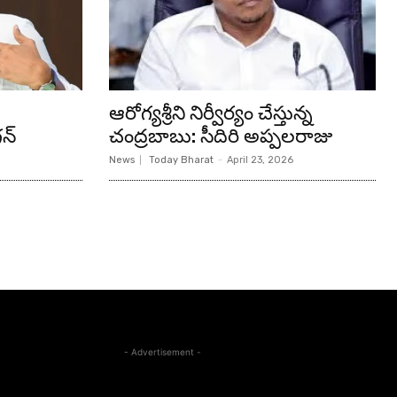
ఆరోగ్యశ్రీని నిర్వీర్యం చేస్తున్న
న్‌
చంద్రబాబు: సీదిరి అప్పలరాజు
News
Today Bharat
-
April 23, 2026
- Advertisement -