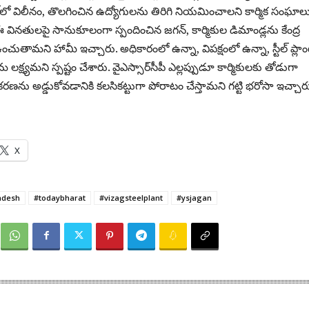
‌లో విలీనం, తొలగించిన ఉద్యోగులను తిరిగి నియమించాలని కార్మిక సంఘాల
 వినతులపై సానుకూలంగా స్పందించిన జగన్, కార్మికుల డిమాండ్లను కేంద్ర
చుతామని హామీ ఇచ్చారు. అధికారంలో ఉన్నా, విపక్షంలో ఉన్నా, స్టీల్ ప్లాం
్ష్యమని స్పష్టం చేశారు. వైఎస్సార్‌సీపీ ఎల్లప్పుడూ కార్మికులకు తోడుగా
కరణను అడ్డుకోవడానికి కలసికట్టుగా పోరాటం చేస్తామని గట్టి భరోసా ఇచ్చార
X
adesh
#todaybharat
#vizagsteelplant
#ysjagan