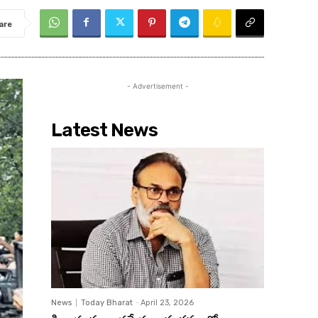
are
- Advertisement -
Latest News
News
Today Bharat
-
April 23, 2026