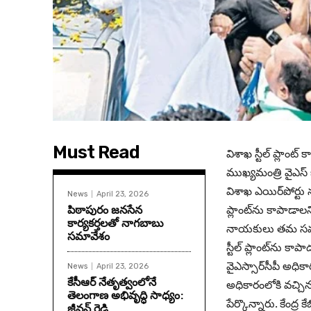
Must Read
విశాఖ స్టీల్ ప్లాంట
ముఖ్యమంత్రి వైఎస్
విశాఖ ఎయిర్‌పోర్టు 
News
April 23, 2026
పిఠాపురం జనసేన
ప్లాంట్‌ను కాపాడాలన
కార్యకర్తలతో నాగబాబు
నాయకులు తమ సమస్యల
సమావేశం
స్టీల్ ప్లాంట్‌ను 
వైఎస్సార్‌సీపీ అధి
News
April 23, 2026
కేసీఆర్ నేతృత్వంలోనే
అధికారంలోకి వచ్చిన
తెలంగాణ అభివృద్ధి సాధ్యం:
పేర్కొన్నారు. కేంద్ర 
జీవన్ రెడ్డి