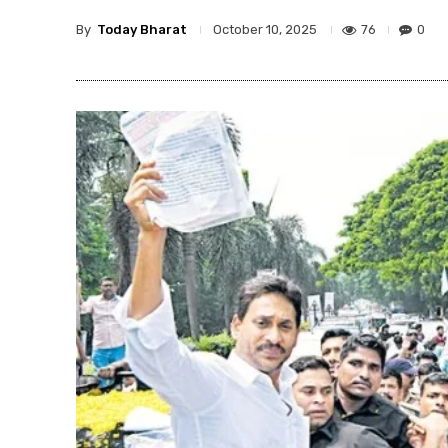
By
Today Bharat
76
0
October 10, 2025