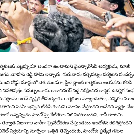
్ కార్మికులకు ఎల్లప్పుడూ అండగా ఉంటామని వైఎస్సార్‌సీపీ అధ్యక్షుడు, మాజీ
 జగన్ మోహన్ రెడ్డి హామీ ఇచ్చారు. గురువారం నర్సీపట్నం పర్యటన సందర్భ
నుంచి రోడ్డు మార్గంలో వెళుతుండగా, స్టీల్ ప్లాంట్ కార్మికులు ఆయనను కలిసి
ి వినతిపత్రం సమర్పించారు. కాకానినగర్ వద్ద నిరీక్షించిన కార్మిక, ఉద్యోగ స
ను జగన్ దృష్టికి తీసుకెళ్లారు. కార్మికులు మాట్లాడుతూ, ఎన్నికల ము
కాపాడతామని హామీ ఇచ్చిన టీడీపీ కూటమి మోసం చేస్తోందని ఆవేదన వ్యక్తం చేశా
కారంలో ఉన్నప్పుడు ప్లాంట్ ప్రైవేటీకరణ నిలిచిపోయిందని, కానీ కూటమి
 తర్వాత విభాగాల వారీగా ప్రైవేటీకరణ చేస్తుండటం ఆందోళన కలిగిస్తోందని
కేబినెట్ నిర్ణయాన్ని మార్చేలా ఒత్తిడి తెచ్చేందుకు, ప్లాంట్‌కు ప్రత్యేక గనుల