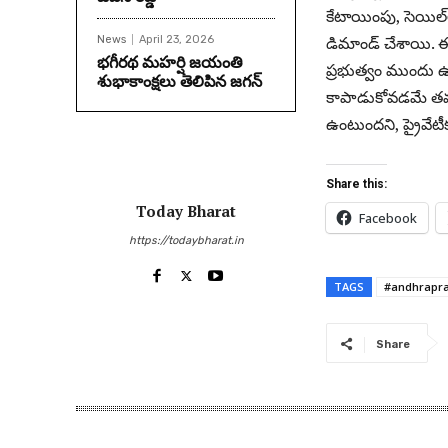
కేటాయింపు, సెయిల్
డిమాండ్ చేశాయి. ఈ
News
April 23, 2026
భగీరథ మహర్షి జయంతి
ప్రభుత్వం ముందు ఉం
శుభాకాంక్షలు తెలిపిన జగన్‌
కాపాడుకోవడమే తమ లక
ఉంటుందని, ప్రైవేటీ
Share this:
Today Bharat
Facebook
https://todaybharat.in
TAGS
#andhrapr
Share