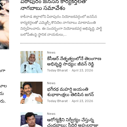
పిఠాపురం జనసేన కార్యకర్తలతో
నాగబాబు సమావేశం
కాకినాడ జిల్లాలోని పిఠాపురం నియోజకవర్గంలో జనసేన
కార్యకర్తలతో ఎమ్మెల్సీ కొనిదెల నాగబాబు మాటామంతి
నిర్వహించారు. ఈ సందర్భంగా నియోజకవర్గ అభివృద్ధి, పార్టీ
బలోపేతంపై స్థానిక నాయకులు,...
News
కేసీఆర్ నేతృత్వంలోనే తెలంగాణ
అభివృద్ధి సాధ్యం: జీవన్ రెడ్డి
ంగా
Today Bharat
-
April 23, 2026
News
ంఘాల
భగీరథ మహర్షి జయంతి
ందు
శుభాకాంక్షలు తెలిపిన జగన్‌
రు.
Today Bharat
-
April 23, 2026
News
ఆరోగ్యశ్రీని నిర్వీర్యం చేస్తున్న
చంద్రబాబు: సీదిరి అప్పలరాజు