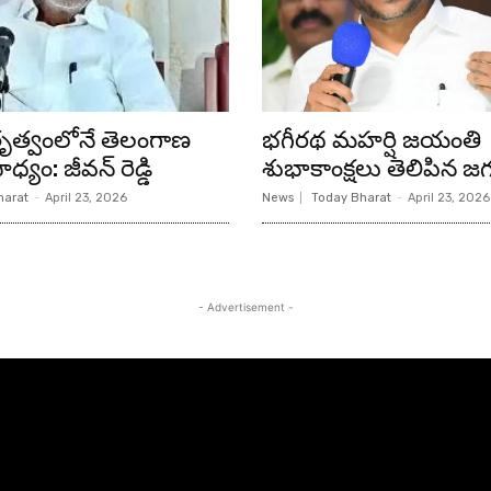
ేతృత్వంలోనే తెలంగాణ
భగీరథ మహర్షి జయంతి
ధ్యం: జీవన్ రెడ్డి
శుభాకాంక్షలు తెలిపిన జగ
harat
-
April 23, 2026
News
Today Bharat
-
April 23, 2026
- Advertisement -