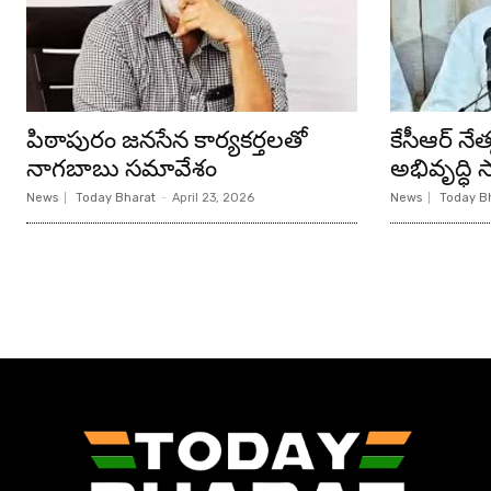
పిఠాపురం జనసేన కార్యకర్తలతో
కేసీఆర్ న
నాగబాబు సమావేశం
అభివృద్ధి సా
News
Today Bharat
-
April 23, 2026
News
Today B