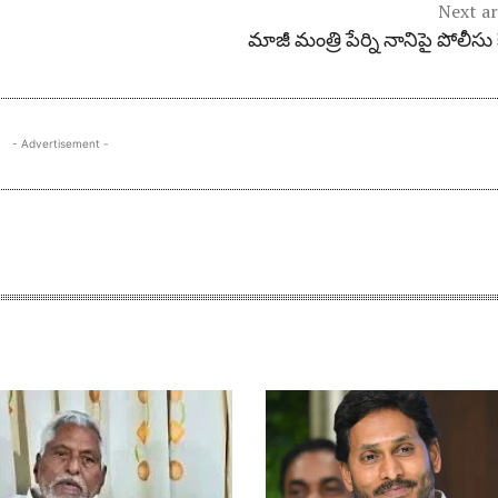
Next ar
మాజీ మంత్రి పేర్ని నానిపై పోలీసు 
- Advertisement -