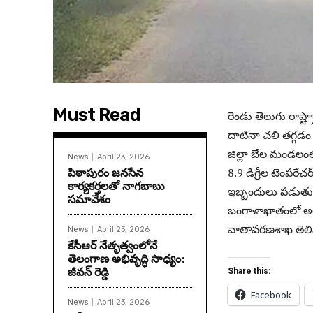
Must Read
రెండు తెలుగు రాష్ట
దాటినా చలి తగ్గడం
జిల్లా బేల మండలంలో
News
April 23, 2026
పిఠాపురం జనసేన
8.9 డిగ్రీల టెంపరేచ
కార్యకర్తలతో నాగబాబు
ఇబ్బందులు పడుతున్
సమావేశం
బంగాళాఖాతంలో అల్
వాతావరణశాఖ తెలిప
News
April 23, 2026
కేసీఆర్ నేతృత్వంలోనే
తెలంగాణ అభివృద్ధి సాధ్యం:
జీవన్ రెడ్డి
Share this:
Facebook
News
April 23, 2026