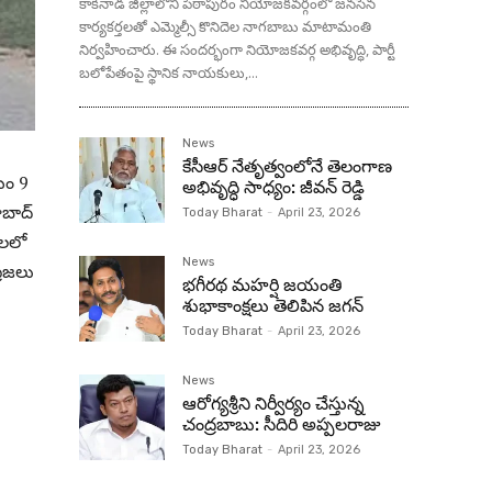
కాకినాడ జిల్లాలోని పిఠాపురం నియోజకవర్గంలో జనసేన
కార్యకర్తలతో ఎమ్మెల్సీ కొనిదెల నాగబాబు మాటామంతి
నిర్వహించారు. ఈ సందర్భంగా నియోజకవర్గ అభివృద్ధి, పార్టీ
బలోపేతంపై స్థానిక నాయకులు,...
News
కేసీఆర్ నేతృత్వంలోనే తెలంగాణ
యం 9
అభివృద్ధి సాధ్యం: జీవన్ రెడ్డి
ాబాద్
Today Bharat
-
April 23, 2026
తలలో
News
్రజలు
భగీరథ మహర్షి జయంతి
శుభాకాంక్షలు తెలిపిన జగన్‌
Today Bharat
-
April 23, 2026
News
ఆరోగ్యశ్రీని నిర్వీర్యం చేస్తున్న
చంద్రబాబు: సీదిరి అప్పలరాజు
Today Bharat
-
April 23, 2026