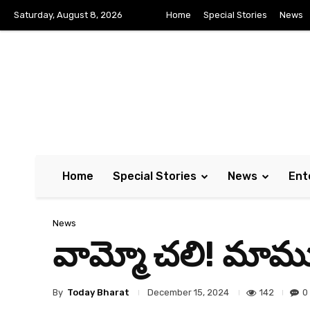
Saturday, August 8, 2026
Home
Special Stories
News
Home
Special Stories
News
Ent
News
వామ్మో చలి! మామూ
By
Today Bharat
142
0
December 15, 2024