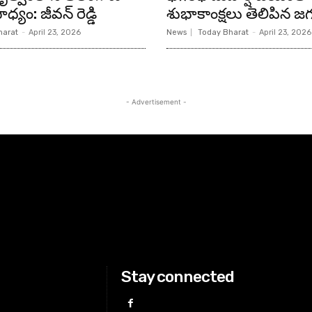
ధ్యం: జీవన్ రెడ్డి
శుభాకాంక్షలు తెలిపిన జగ
harat
-
April 23, 2026
News
Today Bharat
-
April 23, 2026
- Advertisement -
Stay connected