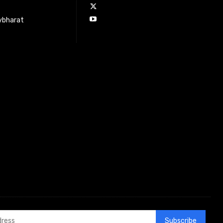
ybharat
Subscribe