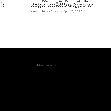
న్‌
చంద్రబాబు: సీదిరి అప్పలరాజు
News
Today Bharat
-
April 23, 2026
- Advertisement -