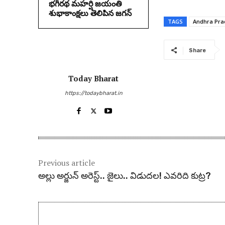
భగీరథ మహర్షి జయంతి
శుభాకాంక్షలు తెలిపిన జగన్‌
TAGS
Andhra Pra
Share
Today Bharat
https://todaybharat.in
Previous article
అల్లు అర్జున్ అరెస్ట్.. జైలు.. విడుదల! ఎవరిది కుట్ర?