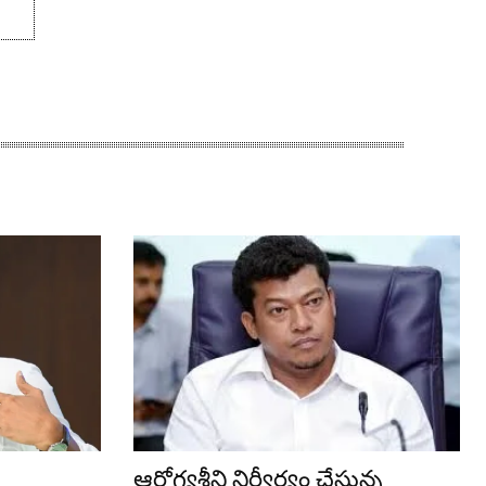
ఆరోగ్యశ్రీని నిర్వీర్యం చేస్తున్న