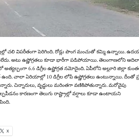
్రాల్లో చలి విపరీతంగా పెరిగింది. రోడ్లు పొంగ మంచుతో కమ్మి ఉన్నాయి. ఉద
 లేదు. అటు ఉష్ణోగ్రతలు కూడా భారీగా పడిపోయాయి. తెలంగాణలోని ఆదిల
 అత్యల్పంగా 6.6 డిగ్రీల ఉష్ణోగ్రత నమోదైంది. ఏపీలోని అల్లూరి జిల్లా కుం
ర్ ఉంది. చాలా ఏరియాల్లో 10 డిగ్రీల లోపే ఉష్ణోగ్రతలు ఉంటున్నాయి. దీంతో ప
నారు. చిన్నారులు, వృద్ధులు మరింతగా వణికిపోతున్నారు. మరోవైపు
పపీడనం కారణంగా తెలుగు రాష్ట్రాల్లో వర్షాలు కూడా ఉంటాయని
ింది.
X