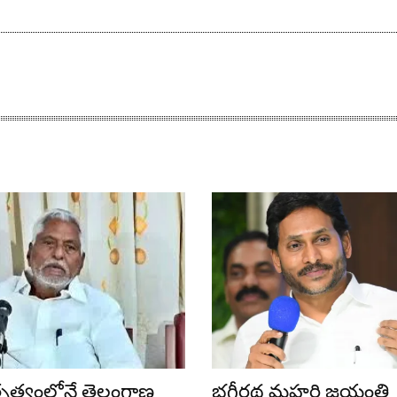
ేతృత్వంలోనే తెలంగాణ
భగీరథ మహర్షి జయంతి