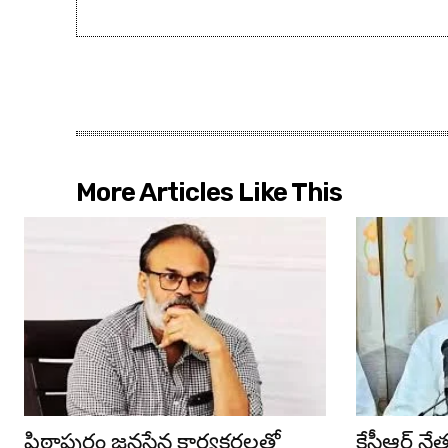
More Articles Like This
పిఠాపురం జనసేన కార్యకర్తలతో
కేసీఆర్ న