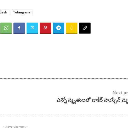
desh
Telangana
Next ar
ఎన్నో స్మృతులతో జాకీర్ హుస్సేన్ మృ
- Advertisement -