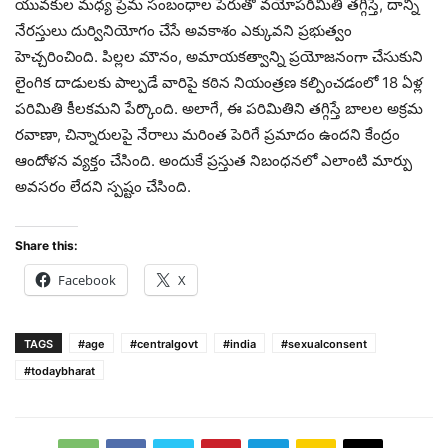
యువకుల మధ్య ప్రేమ సంబంధాల పేరుతో వయోపరిమితి తగ్గిస్తే, దాన్ని
నేరస్తులు దుర్వినియోగం చేసే అవకాశం ఎక్కువని ప్రభుత్వం
హెచ్చరించింది. పిల్లల మౌనం, అమాయకత్వాన్ని ప్రయోజనంగా చేసుకుని
లైంగిక దాడులకు పాల్పడే వారిపై కఠిన నియంత్రణ కల్పించడంలో 18 ఏళ్ల
పరిమితి కీలకమని పేర్కొంది. అలాగే, ఈ పరిమితిని తగ్గిస్తే బాలల అక్రమ
రవాణా, చిన్నారులపై నేరాలు మరింత పెరిగే ప్రమాదం ఉందని కేంద్రం
ఆందోళన వ్యక్తం చేసింది. అందుకే ప్రస్తుత నిబంధనలో ఎలాంటి మార్పు
అవసరం లేదని స్పష్టం చేసింది.
Share this:
Facebook
X
TAGS
#age
#centralgovt
#india
#sexualconsent
#todaybharat