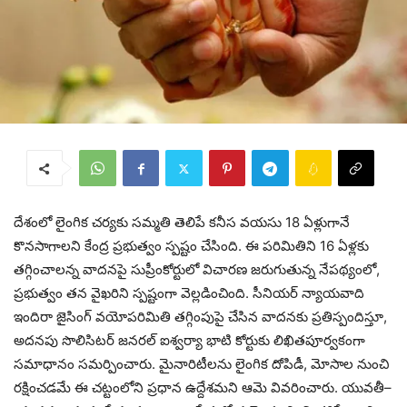
దేశంలో లైంగిక చర్యకు సమ్మతి తెలిపే కనీస వయసు 18 ఏళ్లుగానే
కొనసాగాలని కేంద్ర ప్రభుత్వం స్పష్టం చేసింది. ఈ పరిమితిని 16 ఏళ్లకు
తగ్గించాలన్న వాదనపై సుప్రీంకోర్టులో విచారణ జరుగుతున్న నేపథ్యంలో,
ప్రభుత్వం తన వైఖరిని స్పష్టంగా వెల్లడించింది. సీనియర్‌ న్యాయవాది
ఇందిరా జైసింగ్‌ వయోపరిమితి తగ్గింపుపై చేసిన వాదనకు ప్రతిస్పందిస్తూ,
అదనపు సొలిసిటర్‌ జనరల్‌ ఐశ్వర్యా భాటి కోర్టుకు లిఖితపూర్వకంగా
సమాధానం సమర్పించారు. మైనారిటీలను లైంగిక దోపిడీ, మోసాల నుంచి
రక్షించడమే ఈ చట్టంలోని ప్రధాన ఉద్దేశమని ఆమె వివరించారు. యువతీ–