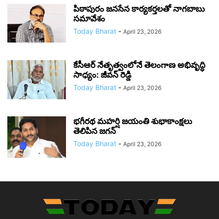
పిఠాపురం జనసేన కార్యకర్తలతో నాగబాబు
సమావేశం
Today Bharat
-
April 23, 2026
కేసీఆర్ నేతృత్వంలోనే తెలంగాణ అభివృద్ధి
సాధ్యం: జీవన్ రెడ్డి
Today Bharat
-
April 23, 2026
భగీరథ మహర్షి జయంతి శుభాకాంక్షలు
తెలిపిన జగన్‌
Today Bharat
-
April 23, 2026