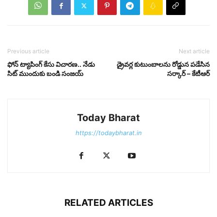
Previous article
Next article
ఫోన్‌ ట్యాపింగ్‌ కేసు విచారణ.. నేడు
డ్రైవ‌ర్ల కుటుంబాల‌ను రోడ్డున ప‌డేసిన
సిట్ ముందుకు బండి సంజయ్‌
స‌ర్కార్ – కేటీఆర్
Today Bharat
https://todaybharat.in
RELATED ARTICLES